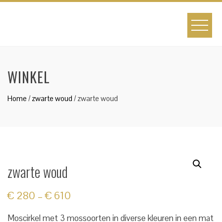
Skip
to
content
WINKEL
Home
/
zwarte woud
/ zwarte woud
zwarte woud
€
280
–
€
610
Moscirkel met 3 mossoorten in diverse kleuren in een mat