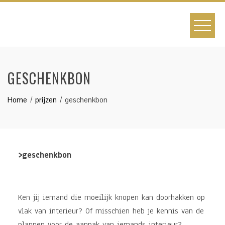
GESCHENKBON
Home
prijzen
geschenkbon
>g
eschenkbon
Ken jij iemand die moeilijk knopen kan doorhakken op
vlak van interieur? Of misschien heb je kennis van de
plannen voor de aanpak van iemands interieur?