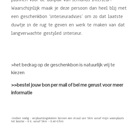
Waarschijnlijk maak je deze persoon dan heel blij met
een geschenkbon ‘interieuradvies’ om zo dat laatste
duwtje in de rug te geven en werk te maken van dat
langverwachte gestyled interieur.
>het bedrag op de geschenkbon is natuurlijk vrij te
kiezen
>>bestel jouw bon per mail of bel me gerust voor meer
informatie
<indien nodig : verplaatsingskosten binnen een straal van 5km vanaf mijn woonplaats
tot locatie ~ 0 €; vanaf 5km ~ 0,40 €/km