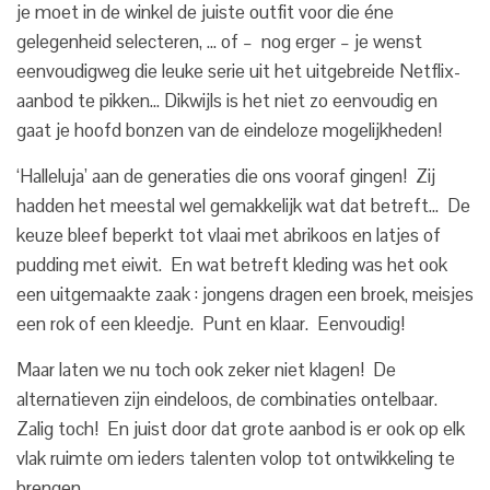
je moet in de winkel de juiste outfit voor die éne
gelegenheid selecteren, … of – nog erger – je wenst
eenvoudigweg die leuke serie uit het uitgebreide Netflix-
aanbod te pikken… Dikwijls is het niet zo eenvoudig en
gaat je hoofd bonzen van de eindeloze mogelijkheden!
‘Halleluja’ aan de generaties die ons vooraf gingen! Zij
hadden het meestal wel gemakkelijk wat dat betreft… De
keuze bleef beperkt tot vlaai met abrikoos en latjes of
pudding met eiwit. En wat betreft kleding was het ook
een uitgemaakte zaak : jongens dragen een broek, meisjes
een rok of een kleedje. Punt en klaar. Eenvoudig!
Maar laten we nu toch ook zeker niet klagen! De
alternatieven zijn eindeloos, de combinaties ontelbaar.
Zalig toch! En juist door dat grote aanbod is er ook op elk
vlak ruimte om ieders talenten volop tot ontwikkeling te
brengen.